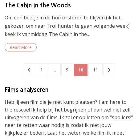
The Cabin in the Woods
Om een beetje in de horrorsferen te blijven (ik heb
gekozen om naar Trollhunter te gaan volgende week)
keek ik vanmiddag The Cabin in the…
Read More
Berichtnavigatie
PREVIOUS
PAGE
PAGE
PAGE
PAGE
NEXT
1
…
9
10
11
PAGE
PAGE
Films analyseren
Heb jij een film die je niet kunt plaatsen? I am here to
the rescue! Ik help bij het begrijpen of dan wel niet zelf
uitvogelen van de films. Ik zal er op letten om “spoilers!”
neer te zetten waar nodig is zodat ik niet jouw
kijkplezier bederf. Laat het weten welke film ik moet