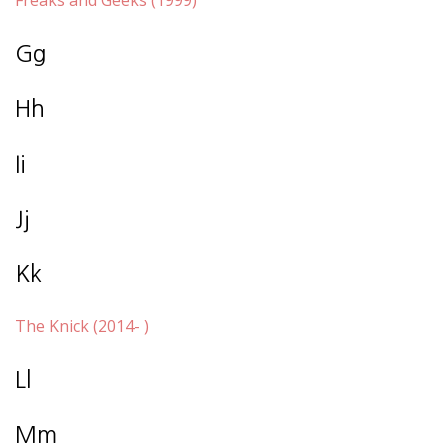
Freaks and Geeks (1999)
Gg
Hh
Ii
Jj
Kk
The Knick (2014- )
Ll
Mm