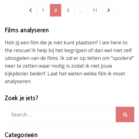
Berichtnavigatie
PREVIOUS
PAGE
PAGE
PAGE
PAGE
NEXT
1
2
3
…
11
PAGE
PAGE
Films analyseren
Heb jij een film die je niet kunt plaatsen? I am here to
the rescue! Ik help bij het begrijpen of dan wel niet zelf
uitvogelen van de films. Ik zal er op letten om “spoilers!”
neer te zetten waar nodig is zodat ik niet jouw
kijkplezier bederf. Laat het weten welke film ik moet
analyseren.
Zoek je iets?
Search
for:
Search
Categorieën