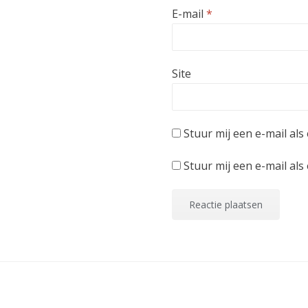
)
e
)
E-mail
*
r
g
e
o
p
e
n
Site
d
)
Stuur mij een e-mail als 
Stuur mij een e-mail als 