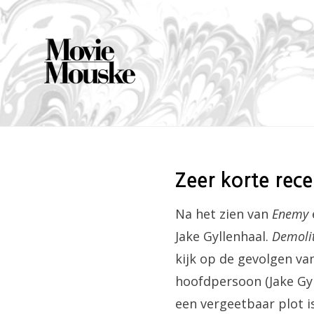
Skip
to
content
Zeer korte rece
Na het zien van
Enemy
Jake Gyllenhaal.
Demoli
kijk op de gevolgen van
hoofdpersoon (Jake Gyl
een vergeetbaar plot is