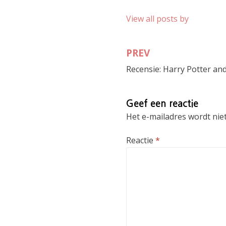
l
l
e
l
e
e
e
e
n
n
-
n
View all posts by
m
o
m
o
e
p
a
p
t
P
i
W
T
o
l
h
w
c
e
a
PREV
Bericht
i
k
n
t
t
e
n
s
t
t
a
A
Recensie: Harry Potter and
navigatie
e
(
a
p
r
W
r
p
(
o
e
(
W
r
e
W
o
d
n
o
Geef een reactie
r
t
v
r
d
i
r
d
Het e-mailadres wordt niet
t
n
i
t
i
e
e
i
n
e
n
n
Reactie
*
e
n
d
e
e
n
(
e
n
i
W
n
n
e
o
n
i
u
r
i
e
w
d
e
u
v
t
u
w
e
i
w
v
n
n
v
e
s
e
e
n
t
e
n
s
e
n
s
t
r
n
t
e
g
i
e