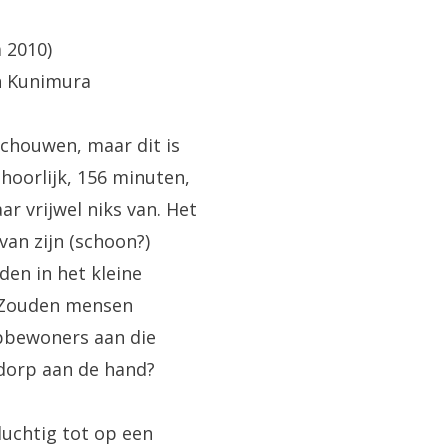
 2010)
n Kunimura
chouwen, maar dit is
ehoorlijk, 156 minuten,
r vrijwel niks van. Het
an zijn (schoon?)
en in het kleine
 Zouden mensen
pbewoners aan die
 dorp aan de hand?
 luchtig tot op een