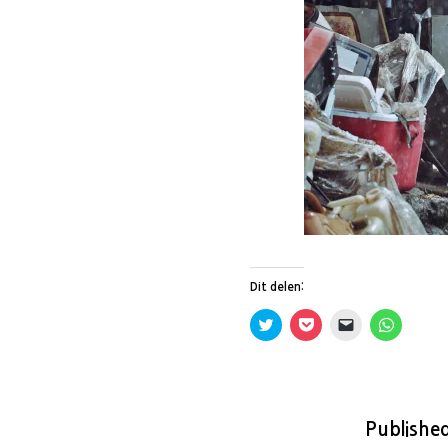
Dit delen:
K
K
K
K
l
l
l
l
i
i
i
i
k
k
k
k
o
o
o
o
m
m
m
m
t
t
d
t
e
e
i
e
d
d
t
d
Publishe
e
e
t
e