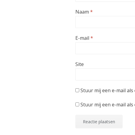
r
e
e
r
g
o
u
g
Naam
e
*
p
w
e
o
e
v
o
p
n
e
p
e
d
n
e
n
)
s
n
d
t
d
)
e
)
E-mail
*
r
g
e
o
p
e
n
Site
d
)
Stuur mij een e-mail als 
Stuur mij een e-mail als 