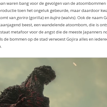
apan waren bang voor de gevolgen van de atoombommen 
n productie toen het ongeluk gebeurde, maar daardoor kw
 komt van
gorira
(gorilla) en
kujira
(walvis). Ook de naam G
staanjagend beest, een wandelende atoombom, die is ont
j staat metafoor voor de angst die de meeste Japanners 
s de bommen op de stad verwoest Gojira alles en iedere
.