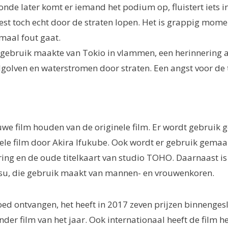
onde later komt er iemand het podium op, fluistert iets i
est toch echt door de straten lopen. Het is grappig mom
maal fout gaat.
a gebruik maakte van Tokio in vlammen, een herinnerin
dgolven en waterstromen door straten. Een angst voor de
uwe film houden van de originele film. Er wordt gebruik 
ele film door Akira Ifukube. Ook wordt er gebruik gema
tering en de oude titelkaart van studio TOHO. Daarnaast 
su, die gebruik maakt van mannen- en vrouwenkoren.
goed ontvangen, het heeft in 2017 zeven prijzen binnenges
r film van het jaar. Ook internationaal heeft de film h