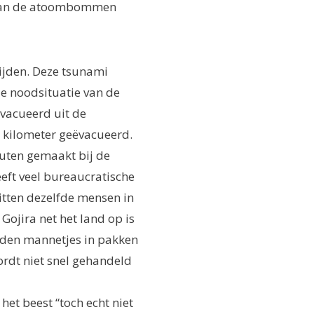
n aan de atoombommen
ijden. Deze tsunami
de noodsituatie van de
vacueerd uit de
0 kilometer geëvacueerd.
fouten gemaakt bij de
eft veel bureaucratische
tten dezelfde mensen in
Gojira net het land op is
ouden mannetjes in pakken
ordt niet snel gehandeld
het beest “toch echt niet