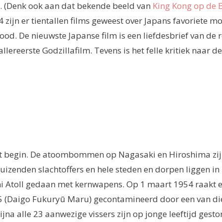
. (Denk ook aan dat bekende beeld van
King Kong op de 
 zijn er tientallen films geweest over Japans favoriete mo
ood. De nieuwste Japanse film is een liefdesbrief van de
llereerste Godzillafilm. Tevens is het felle kritiek naar 
et begin. De atoombommen op Nagasaki en Hiroshima zij
uizenden slachtoffers en hele steden en dorpen liggen i
kini Atoll gedaan met kernwapens. Op 1 maart 1954 raakt 
(Daigo Fukuryū Maru) gecontamineerd door een van die t
jna alle 23 aanwezige vissers zijn op jonge leeftijd gest