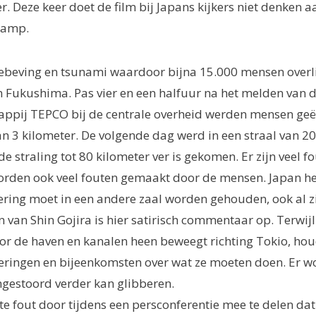
. Deze keer doet de film bij Japans kijkers niet denke
ramp.
zeebeving en tsunami waardoor bijna 15.000 mensen overl
n Fukushima. Pas vier en een halfuur na het melden van 
ppij TEPCO bij de centrale overheid werden mensen geë
an 3 kilometer. De volgende dag werd in een straal van 2
de straling tot 80 kilometer ver is gekomen. Er zijn veel 
orden ook veel fouten gemaakt door de mensen. Japan he
ring moet in een andere zaal worden gehouden, ook al zi
 van Shin Gojira is hier satirisch commentaar op. Terwijl 
oor de haven en kanalen heen beweegt richting Tokio, h
deringen en bijeenkomsten over wat ze moeten doen. Er w
gestoord verder kan glibberen.
 fout door tijdens een persconferentie mee te delen dat 