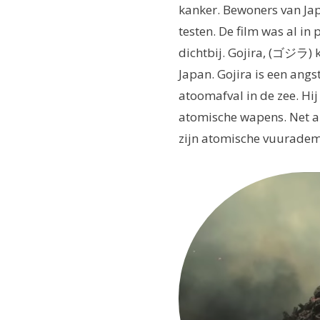
kanker. Bewoners van J
testen. De film was al i
dichtbij. Gojira, (ゴジラ)
Japan. Gojira is een ang
atoomafval in de zee. Hi
atomische wapens. Net al
zijn atomische vuuradem