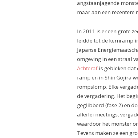
angstaanjagende monster
maar aan een recentere 
In 2011 is er een grote 
leidde tot de kernramp i
Japanse Energiemaatscha
omgeving in een straal v
Achteraf
is gebleken dat 
ramp en in Shin Gojira w
rompslomp. Elke vergade
de vergadering. Het begin
geglibberd (fase 2) en d
allerlei meetings, verga
waardoor het monster on
Tevens maken ze een grote