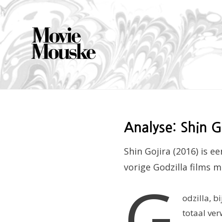
Skip
to
content
Analyse: Shin G
Shin Gojira (2016) is e
vorige Godzilla films m
G
odzilla, b
totaal ver