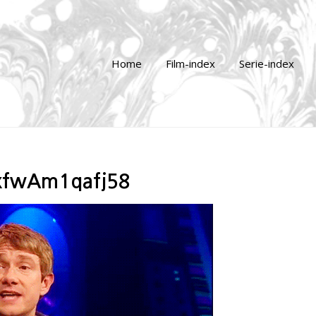
Home
Film-index
Serie-index
xfwAm1qafj58