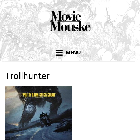
Skip
to
content
MENU
Trollhunter