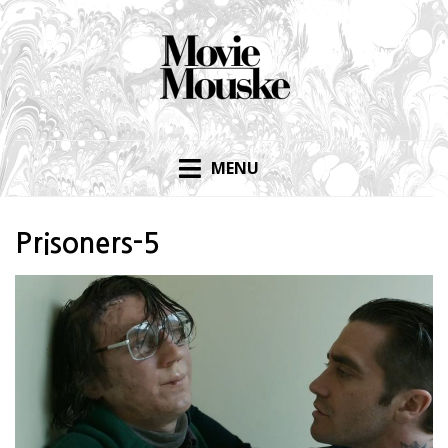
Skip
to
content
MENU
Prisoners-5