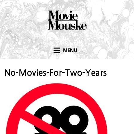
Skip
to
content
MENU
No-Movies-For-Two-Years