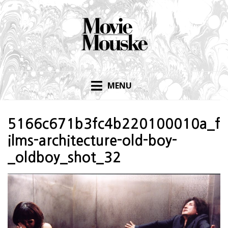
Skip
to
content
MENU
5166c671b3fc4b220100010a_f
ilms-architecture-old-boy-
_oldboy_shot_32