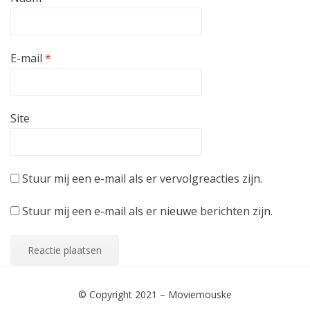
d
t
d
)
e
)
r
g
e
o
E-mail
*
p
e
n
d
)
Site
Stuur mij een e-mail als er vervolgreacties zijn.
Stuur mij een e-mail als er nieuwe berichten zijn.
© Copyright 2021 –
Moviemouske